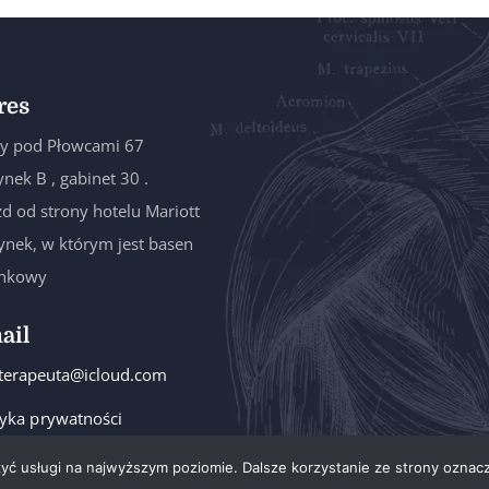
res
y pod Płowcami 67
nek B , gabinet 30 .
d od strony hotelu Mariott
nek, w którym jest basen
ankowy
ail
oterapeuta@icloud.com
tyka prywatności
zyć usługi na najwyższym poziomie. Dalsze korzystanie ze strony oznacz