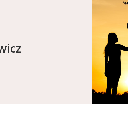
owicz