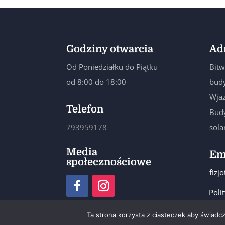
Godziny otwarcia
Ad
Od Poniedziałku do Piątku
Bitw
od 8:00 do 18:00
budy
Wjaz
Telefon
Budy
793959178
sol
Media
Em
społecznościowe
fizj
Poli
Ta strona korzysta z ciasteczek aby świadc