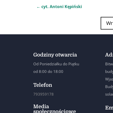
←
cyt. Antoni Kępiński
Wr
Godziny otwarcia
Ad
Od Poniedziałku do Piątku
Bitw
od 8:00 do 18:00
budy
Wjaz
Telefon
Budy
793959178
sol
Media
Em
społecznościowe