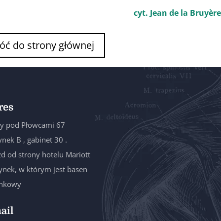
cyt. Jean de la Bruyère
óć do strony głównej
res
y pod Płowcami 67
nek B , gabinet 30 .
d od strony hotelu Mariott
nek, w którym jest basen
ankowy
ail