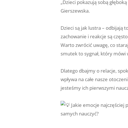
„Dzieci pokazują sobą głęboką
Gierszewska.
⠀
Dzieci są jak lustra – odbijają t
zachowanie i reakcje są częst
Warto zwrócić uwagę, co staraj
smutek to sygnał, który mówi w
⠀
Dlatego dbajmy o relacje, spok
wpływa na całe nasze otoczen
jesteśmy ich pierwszymi nauc
⠀
Jakie emocje najczęściej 
samych nauczyć?