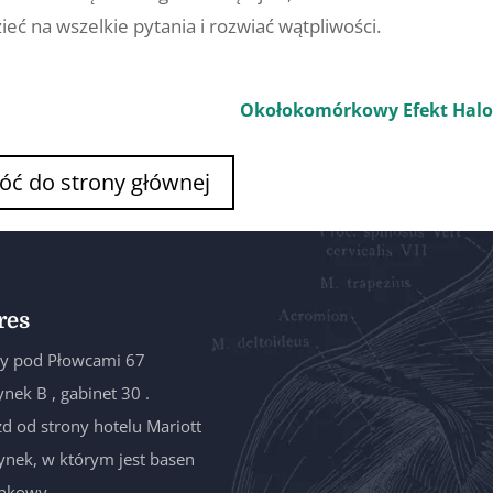
ć na wszelkie pytania i rozwiać wątpliwości.
Okołokomórkowy Efekt Halo
óć do strony głównej
res
y pod Płowcami 67
nek B , gabinet 30 .
d od strony hotelu Mariott
nek, w którym jest basen
ankowy