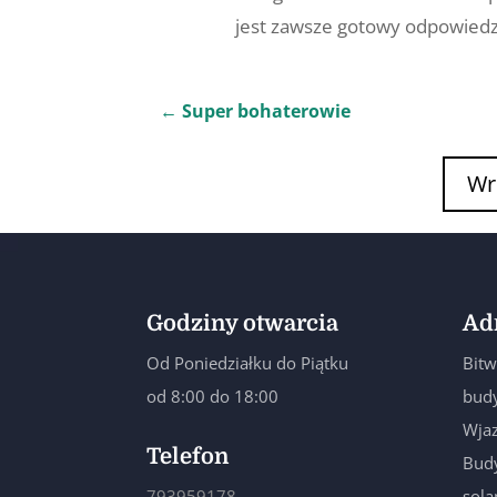
jest zawsze gotowy odpowiedzie
←
Super bohaterowie
Wr
Godziny otwarcia
Ad
Od Poniedziałku do Piątku
Bitw
od 8:00 do 18:00
budy
Wjaz
Telefon
Budy
793959178
sol