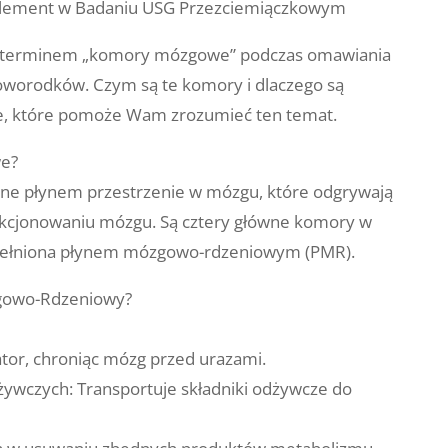
lement w Badaniu USG Przezciemiączkowym
ę z terminem „komory mózgowe” podczas omawiania
worodków. Czym są te komory i dlaczego są
e, które pomoże Wam zrozumieć ten temat.
e?
e płynem przestrzenie w mózgu, które odgrywają
unkcjonowaniu mózgu. Są cztery główne komory w
ypełniona płynem mózgowo-rdzeniowym (PMR).
gowo-Rdzeniowy?
ator, chroniąc mózg przed urazami.
żywczych: Transportuje składniki odżywcze do