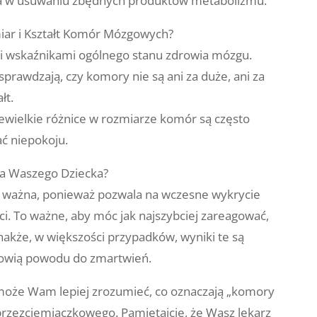
 w usuwaniu zbędnych produktów metabolizmu.
ar i Kształt Komór Mózgowych?
mi wskaźnikami ogólnego stanu zdrowia mózgu.
prawdzają, czy komory nie są ani za duże, ani za
łt.
iewielkie różnice w rozmiarze komór są często
ć niepokoju.
la Waszego Dziecka?
ważna, ponieważ pozwala na wczesne wykrycie
. To ważne, aby móc jak najszybciej zareagować,
ednakże, w większości przypadków, wyniki te są
anowią powodu do zmartwień.
może Wam lepiej zrozumieć, co oznaczają „komory
zezciemiączkowego. Pamiętajcie, że Wasz lekarz