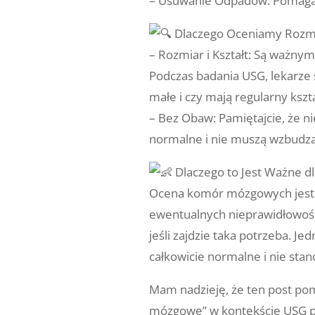
– Usuwanie Odpadów: Pomaga
Dlaczego Oceniamy Rozmi
– Rozmiar i Kształt: Są ważny
Podczas badania USG, lekarze s
małe i czy mają regularny kszta
– Bez Obaw: Pamiętajcie, że n
normalne i nie muszą wzbudza
Dlaczego to Jest Ważne d
Ocena komór mózgowych jest 
ewentualnych nieprawidłowości
jeśli zajdzie taka potrzeba. J
całkowicie normalne i nie st
Mam nadzieję, że ten post po
mózgowe” w kontekście USG pr