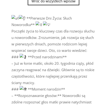
Wróć do wszystkich wpisów
**Pierwsze Dni Życia: Słuch
Noworodka**
Początki życia to kluczowy czas dla rozwoju słuchu
u noworodków. Zrozumienie, jak rozwija się słuch
w pierwszych dniach, pomoże rodzicom lepiej
wspierać swoje dzieci. Oto, co warto wiedzieć:
###
**Przed narodzinami**
– Już w łonie matki, około 20. tygodnia ciąży, płód
zaczyna reagować na dźwięki. Głównie są to niskie
częstotliwości, które najlepiej przenikają przez
ściany macicy.
###
**Moment narodzin**
– **Rozpoznawanie głosów:** Noworodki są
zdolne rozpoznać głos matki prawie natychmiast